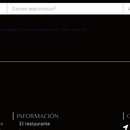
Correo
We
electrónico*
e navegador para la próxima vez que comente.
INFORMACIÓN
te
El restaurante