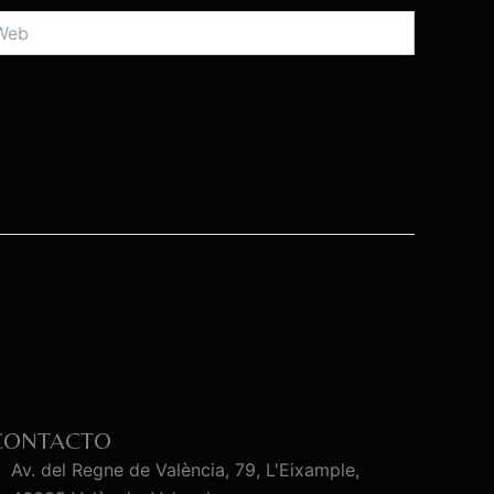
b
CONTACTO
Av. del Regne de València, 79, L'Eixample,