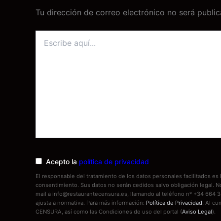
Tu dirección de correo electrónico no será public
Escribe
aquí...
Acepto la
política de privacidad
El responsable del tratamiento de los datos personales facilitados 
consentimiento. Sus datos no serán cedidos salvo obligación legal. 
mail a info@restaurantecensura.es, llamando al teléfono nº +34 664 3
ajusta a normativa. Para más información:
Política de Privacidad
. Al cu
CENSURA, así como las Condiciones de uso del portal (
Aviso Legal
).