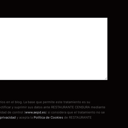
ios en el blog. La base que permite este tratamiento es su
, rectificar y suprimir sus datos ante RESTAURANTE CENSURA mediante
idad de control (
www.aepd.es
) si considera que el tratamiento no se
 privacidad
y acepta la
Política de Cookies
de RESTAURANTE