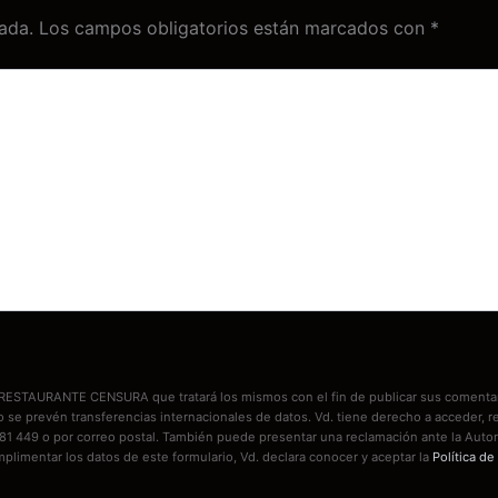
ada.
Los campos obligatorios están marcados con
*
es RESTAURANTE CENSURA que tratará los mismos con el fin de publicar sus comentar
No se prevén transferencias internacionales de datos. Vd. tiene derecho a acceder
81 449 o por correo postal. También puede presentar una reclamación ante la Autor
mplimentar los datos de este formulario, Vd. declara conocer y aceptar la
Política de