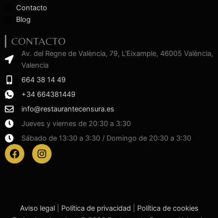
Contacto
Blog
CONTACTO
Av. del Regne de València, 79, L'Eixample, 46005 València,
Valencia
664 38 14 49
+34 664381449
info@restaurantecensura.es
Jueves y viernes de 20:30 a 3:30
Sábado de 13:30 a 3:30 / Domingo de 20:30 a 3:30
F
I
a
n
c
s
e
t
b
a
o
g
o
r
Aviso legal
|
Política de privacidad
|
Política de cookies
k
a