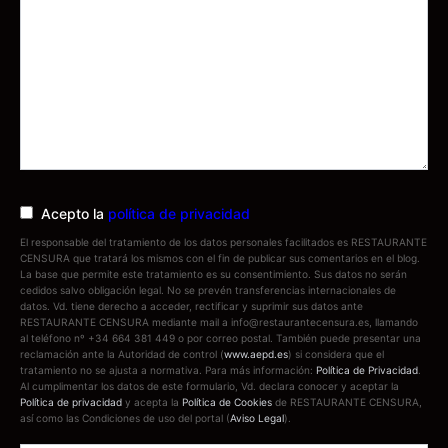
Acepto la
política de privacidad
El responsable del tratamiento de los datos personales facilitados es RESTAURANTE
CENSURA que tratará los mismos con el fin de publicar sus comentarios en el blog.
La base que permite este tratamiento es su consentimiento. Sus datos no serán
cedidos salvo obligación legal. No se prevén transferencias internacionales de
datos. Vd. tiene derecho a acceder, rectificar y suprimir sus datos ante
RESTAURANTE CENSURA mediante mail a info@restaurantecensura.es, llamando
al teléfono nº +34 664 381 449 o por correo postal. También puede presentar una
reclamación ante la Autoridad de control (
www.aepd.es
) si considera que el
tratamiento no se ajusta a normativa. Para más información:
Política de Privacidad
.
Al cumplimentar los datos de este formulario, Vd. declara conocer y aceptar la
Política de privacidad
y acepta la
Política de Cookies
de RESTAURANTE CENSURA,
así como las Condiciones de uso del portal (
Aviso Legal
).