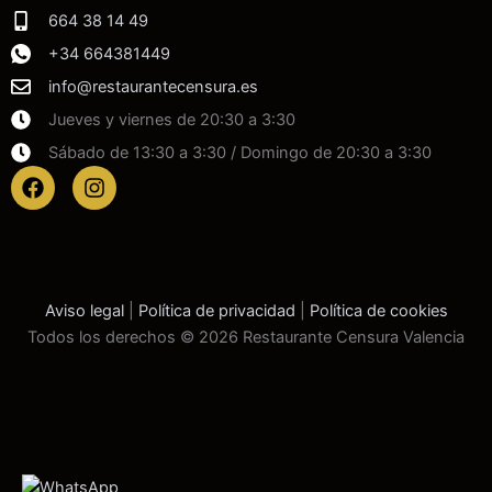
664 38 14 49
+34 664381449
info@restaurantecensura.es
Jueves y viernes de 20:30 a 3:30
Sábado de 13:30 a 3:30 / Domingo de 20:30 a 3:30
F
I
a
n
c
s
e
t
b
a
o
g
o
r
Aviso legal
|
Política de privacidad
|
Política de cookies
k
a
Todos los derechos © 2026 Restaurante Censura Valencia
m