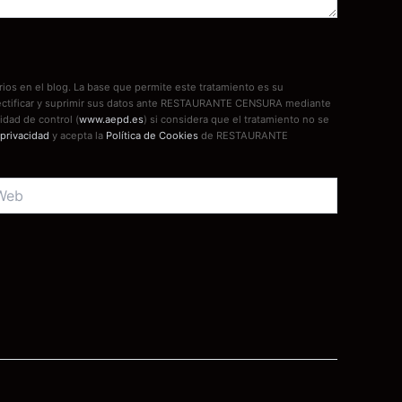
ios en el blog. La base que permite este tratamiento es su
, rectificar y suprimir sus datos ante RESTAURANTE CENSURA mediante
idad de control (
www.aepd.es
) si considera que el tratamiento no se
 privacidad
y acepta la
Política de Cookies
de RESTAURANTE
b