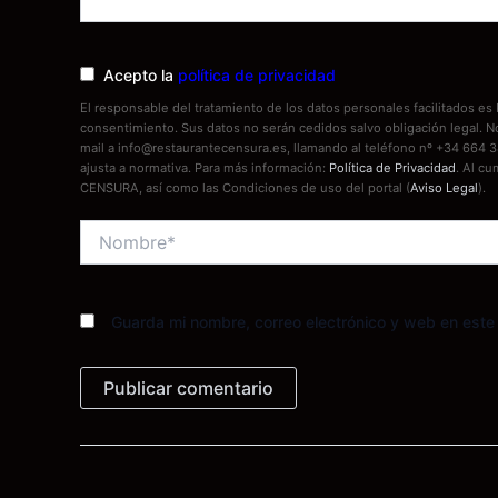
Acepto la
política de privacidad
El responsable del tratamiento de los datos personales facilitados 
consentimiento. Sus datos no serán cedidos salvo obligación legal. 
mail a info@restaurantecensura.es, llamando al teléfono nº +34 664 3
ajusta a normativa. Para más información:
Política de Privacidad
. Al cu
CENSURA, así como las Condiciones de uso del portal (
Aviso Legal
).
Nombre*
Guarda mi nombre, correo electrónico y web en est