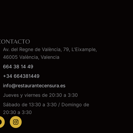
CONTACTO
Av. del Regne de València, 79, L'Eixample,
46005 València, Valencia
664 38 14 49
+34 664381449
info@restaurantecensura.es
Jueves y viernes de 20:30 a 3:30
Sábado de 13:30 a 3:30 / Domingo de
20:30 a 3:30
F
I
a
n
c
s