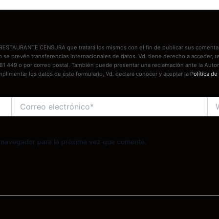
es RESTAURANTE CENSURA que tratará los mismos con el fin de publicar sus comentar
No se prevén transferencias internacionales de datos. Vd. tiene derecho a acceder
81 449 o por correo postal. También puede presentar una reclamación ante la Autor
mplimentar los datos de este formulario, Vd. declara conocer y aceptar la
Política de
Correo
We
electrónico*
e navegador para la próxima vez que comente.