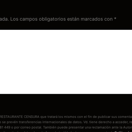
ada.
Los campos obligatorios están marcados con
*
es RESTAURANTE CENSURA que tratará los mismos con el fin de publicar sus comentar
No se prevén transferencias internacionales de datos. Vd. tiene derecho a acceder
81 449 o por correo postal. También puede presentar una reclamación ante la Autor