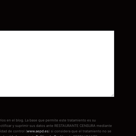
ios en el blog. La base que permite este tratamiento es su
, rectificar y suprimir sus datos ante RESTAURANTE CENSURA mediante
idad de control (
www.aepd.es
) si considera que el tratamiento no se