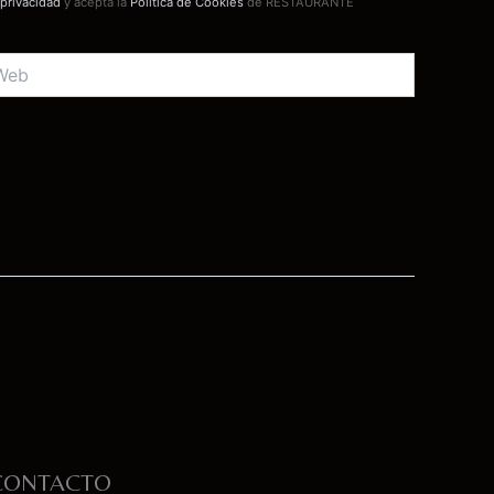
 privacidad
y acepta la
Política de Cookies
de RESTAURANTE
b
CONTACTO