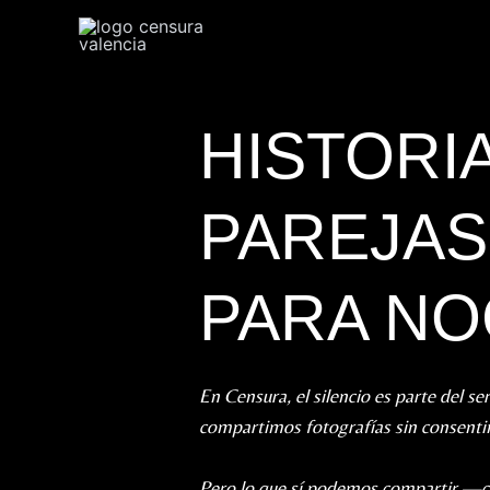
Ir
al
contenido
HISTORIA
PAREJAS
PARA NO
En Censura, el silencio es parte del ser
compartimos fotografías sin consenti
Pero lo que sí podemos compartir —c