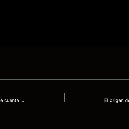
Alta cocina de autor: cómo se diseña un menú que cuenta una historia