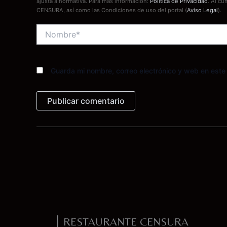
ajusta a normativa. Para más información:
Política de Privacidad
. Al cu
CENSURA, así como las Condiciones de uso del portal (
Aviso Legal
).
Nombre*
Guarda mi nombre, correo electrónico y web en est
RESTAURANTE CENSURA