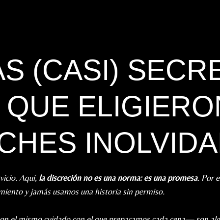
S (CASI) SECR
 QUE ELIGIER
CHES INOLVID
vicio. Aquí,
la discreción no es una norma: es una promesa
. Por 
miento y jamás usamos una historia sin permiso.
on el mismo cuidado con el que preparamos cada cena— son algu