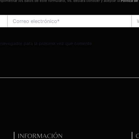
mplimentar los datos de este formulario, Vd. declara conocer y aceptar la
Política de
Correo
We
electrónico*
e navegador para la próxima vez que comente.
INFORMACIÓN