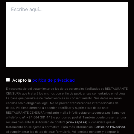
Escribe
aquí...
Acepto la
política de privacidad
El responsable del tratamiento de los datos personales facilitados es RESTAURANTE
CENSURA que tratará los mismos con el fin de publicar sus comentarios en el blog.
La base que permite este tratamiento es su consentimiento. Sus datos no serán
cedidos salvo obligación legal. No se prevén transferencias internacionales de
datos. Vd. tiene derecho a acceder, rectificar y suprimir sus datos ante
RESTAURANTE CENSURA mediante mail a info@restaurantecensura.es, llamando
al teléfono nº +34 664 381 449 o por correo postal. También puede presentar una
reclamación ante la Autoridad de control (
www.aepd.es
) si considera que el
tratamiento no se ajusta a normativa. Para más información:
Política de Privacidad
.
Al cumplimentar los datos de este formulario, Vd. declara conocer y aceptar la