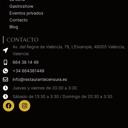
Gastroshow
Eventos privados
Contacto
Blog
CONTACTO
Av. del Regne de València, 79, L'Eixample, 46005 València,
Valencia
664 38 14 49
+34 664381449
info@restaurantecensura.es
Jueves y viernes de 20:30 a 3:30
Sábado de 13:30 a 3:30 / Domingo de 20:30 a 3:30
F
I
a
n
c
s
e
t
b
a