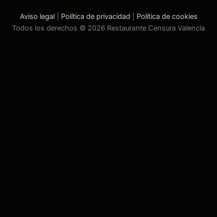
o
g
o
r
Aviso legal
|
Política de privacidad
|
Política de cookies
k
a
Todos los derechos © 2026 Restaurante Censura Valencia
m